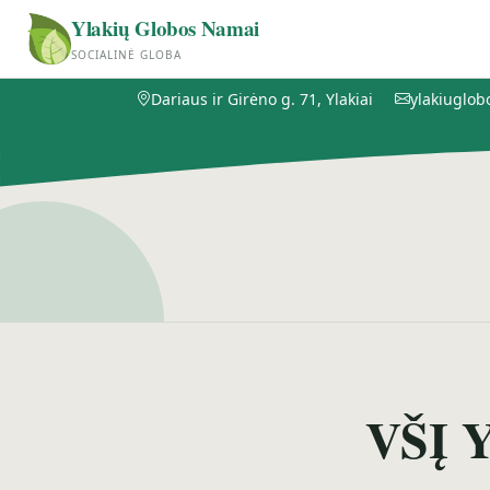
Ylakių Globos Namai
SOCIALINĖ GLOBA
Dariaus ir Girėno g. 71, Ylakiai
ylakiuglo
VŠĮ Y