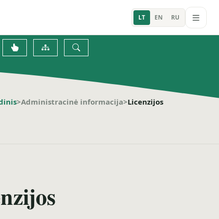
LT
EN
RU
dinis
>
Administracinė informacija
>
Licenzijos
nzijos