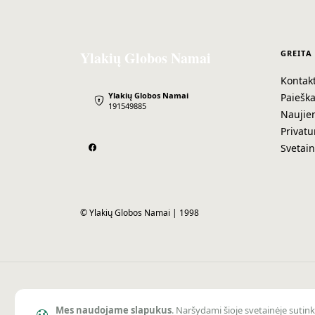
Ylakių Globos Namai
GREITA
Kontakt
Ylakių Globos Namai
Paiešk
191549885
Naujie
Privatu
Svetai
© Ylakių Globos Namai | 1998
Mes naudojame slapukus
. Naršydami šioje svetainėje sutin