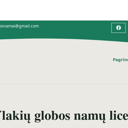
bosnamai@gmail.com
Pagrin
lakių globos namų lice