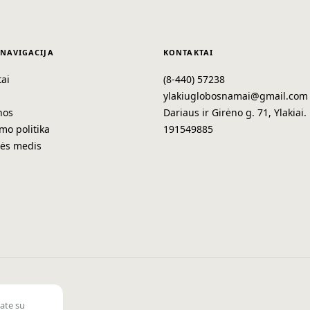
 NAVIGACIJA
KONTAKTAI
ai
(8-440) 57238
a
ylakiuglobosnamai@gmail.com
nos
Dariaus ir Girėno g. 71, Ylakiai.
mo politika
191549885
nės medis
kate su