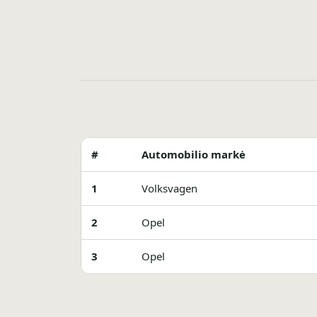
#
Automobilio markė
1
Volksvagen
2
Opel
3
Opel