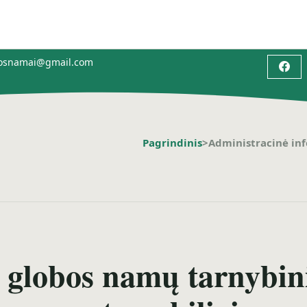
bosnamai@gmail.com
Pagrindinis
>
Administracinė in
 globos namų tarnybinia