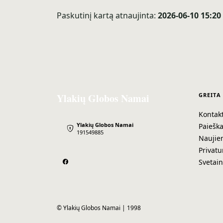
Paskutinį kartą atnaujinta:
2026-06-10 15:20
Ylakių Globos Namai
GREITA
Kontakt
Ylakių Globos Namai
Paiešk
191549885
Naujie
Privatu
Svetai
© Ylakių Globos Namai | 1998