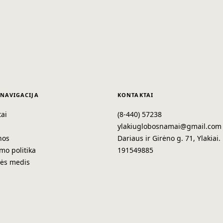
 NAVIGACIJA
KONTAKTAI
ai
(8-440) 57238
a
ylakiuglobosnamai@gmail.com
nos
Dariaus ir Girėno g. 71, Ylakiai.
mo politika
191549885
nės medis