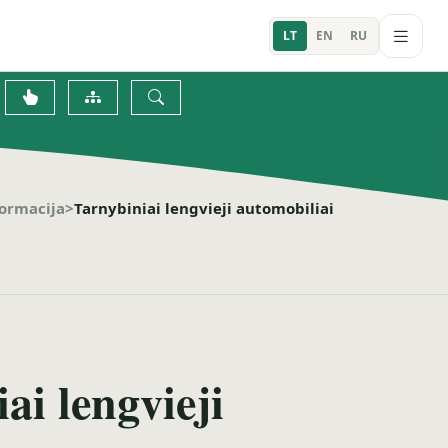
LT
EN
RU
formacija
>
Tarnybiniai lengvieji automobiliai
i lengvieji