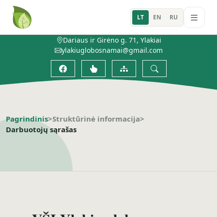
LT
EN
RU
Dariaus ir Girėno g. 71, Ylakiai
ylakiuglobosnamai@gmail.com
Pagrindinis
>
Struktūrinė informacija
>
Darbuotojų sąrašas