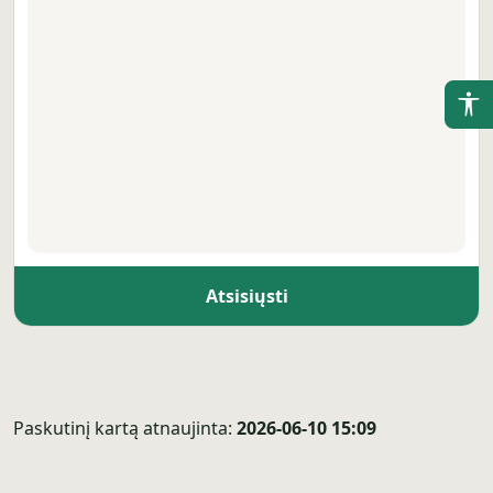
(Į
P
(Į
P
(Į
P
Atsisiųsti
(Į
P
Paskutinį kartą atnaujinta:
2026-06-10 15:09