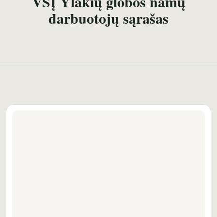
VŠĮ Ylakių globos namų
darbuotojų sąrašas