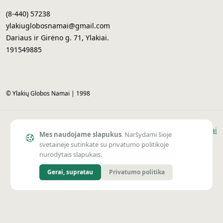
(8-440) 57238
ylakiuglobosnamai@gmail.com
Dariaus ir Girėno g. 71, Ylakiai.
191549885
© Ylakių Globos Namai | 1998
Sprendimas
Vai
Mes naudojame slapukus
. Naršydami šioje
svetainėje sutinkate su privatumo politikoje
nurodytais slapukais.
Gerai, supratau
Privatumo politika