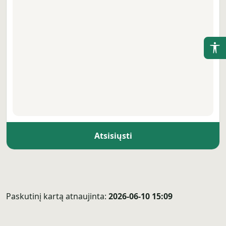
(Į
P
(Į
P
(Į
P
Atsisiųsti
(Į
P
Paskutinį kartą atnaujinta:
2026-06-10 15:09