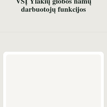
VŠĮ Ylakių globos namų
darbuotojų funkcijos