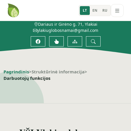
LT
EN
RU
Dariaus ir Girėno g. 71, Ylakiai
ylakiuglobosnamai@gmail.com
Pagrindinis
>
Struktūrinė informacija
>
Darbuotojų funkcijos