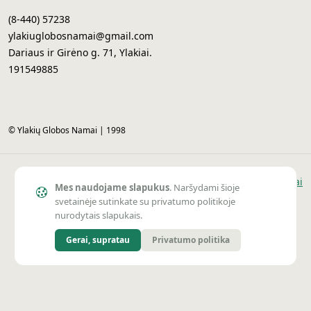
(8-440) 57238
ylakiuglobosnamai@gmail.com
Dariaus ir Girėno g. 71, Ylakiai.
191549885
© Ylakių Globos Namai | 1998
Sprendimas
Vai
Mes naudojame slapukus
. Naršydami šioje
svetainėje sutinkate su privatumo politikoje
nurodytais slapukais.
Gerai, supratau
Privatumo politika