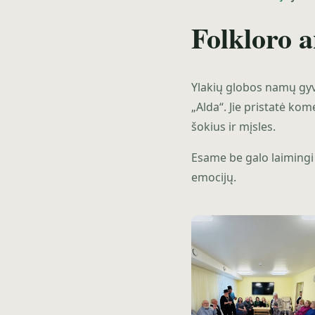
Folkloro 
Ylakių globos namų gyv
„Alda“. Jie pristatė ko
šokius ir mįsles.
Esame be galo laimingi 
emocijų.