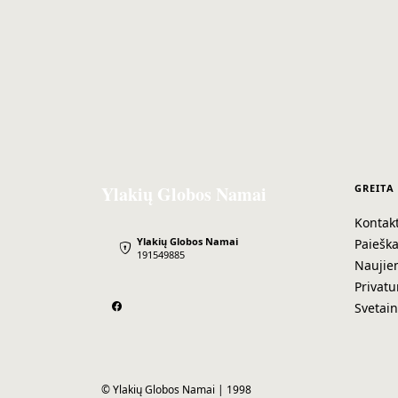
Ylakių Globos Namai
GREITA
Kontakt
Ylakių Globos Namai
Paiešk
191549885
Naujie
Privatu
Svetai
© Ylakių Globos Namai | 1998