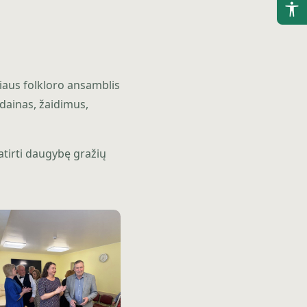
(Į
P
(Į
iaus folkloro ansamblis
P
 dainas, žaidimus,
(Į
P
(Į
atirti daugybę gražių
P