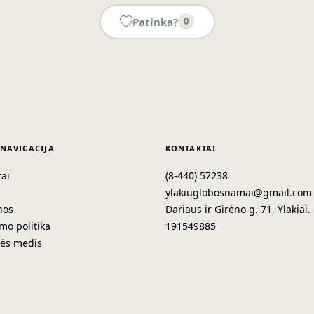
Patinka?
0
 NAVIGACIJA
KONTAKTAI
ai
(8-440) 57238
a
ylakiuglobosnamai@gmail.com
nos
Dariaus ir Girėno g. 71, Ylakiai.
mo politika
191549885
nės medis