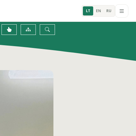
LT
EN
RU