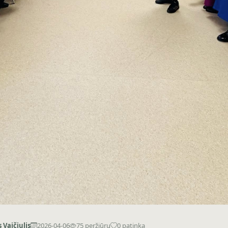
s Vaičiulis
2026-04-06
75 peržiūrų
0 patinka