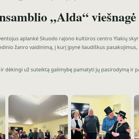
ansamblio „Alda“ viešnagė
entojus aplankė Skuodo rajono kultūros centro Ylakių skyr
medinio žanro vaidinimą, į kurį įpynė liaudiškus pasakojimus,
ir dėkingi už suteiktą galimybę pamatyti jų pasirodymą ir p