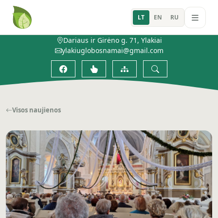
LT
EN
RU
Dariaus ir Girėno g. 71, Ylakiai
ylakiuglobosnamai@gmail.com
Visos naujienos