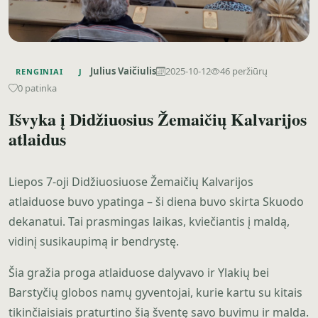
Julius Vaičiulis
2025-10-12
46 peržiūrų
RENGINIAI
J
0 patinka
Išvyka į Didžiuosius Žemaičių Kalvarijos
atlaidus
Liepos 7-oji Didžiuosiuose Žemaičių Kalvarijos
atlaiduose buvo ypatinga – ši diena buvo skirta Skuodo
dekanatui. Tai prasmingas laikas, kviečiantis į maldą,
vidinį susikaupimą ir bendrystę.
Šia gražia proga atlaiduose dalyvavo ir Ylakių bei
Barstyčių globos namų gyventojai, kurie kartu su kitais
tikinčiaisiais praturtino šią šventę savo buvimu ir malda.