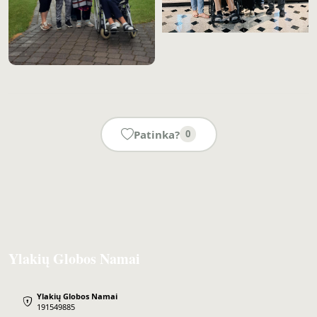
Patinka?
0
Ylakių Globos Namai
Ylakių Globos Namai
191549885