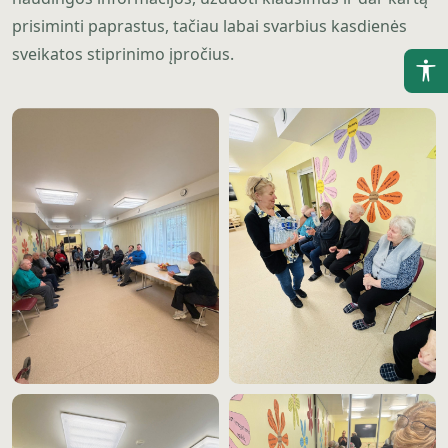
prisiminti paprastus, tačiau labai svarbius kasdienės
sveikatos stiprinimo įpročius.
(Į
P
(Į
P
(Į
P
(Į
P