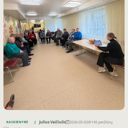
Julius Vaičiulis
2026-05-02
145 peržiūrų
KASDIENYBĖ
J