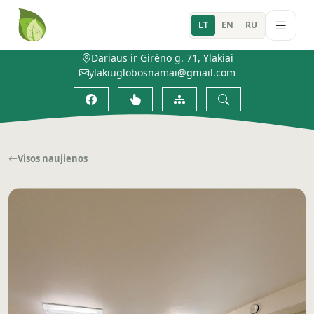
LT
EN
RU
Dariaus ir Girėno g. 71, Ylakiai
ylakiuglobosnamai@gmail.com
Visos naujienos