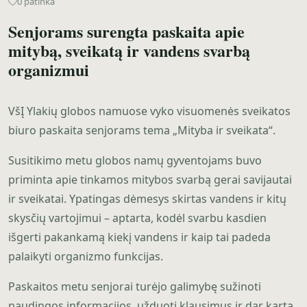
0 patinka
Senjorams surengta paskaita apie
mitybą, sveikatą ir vandens svarbą
organizmui
VšĮ Ylakių globos namuose vyko visuomenės sveikatos
biuro paskaita senjorams tema „Mityba ir sveikata“.
Susitikimo metu globos namų gyventojams buvo
priminta apie tinkamos mitybos svarbą gerai savijautai
ir sveikatai. Ypatingas dėmesys skirtas vandens ir kitų
skysčių vartojimui – aptarta, kodėl svarbu kasdien
išgerti pakankamą kiekį vandens ir kaip tai padeda
palaikyti organizmo funkcijas.
Paskaitos metu senjorai turėjo galimybę sužinoti
naudingos informacijos, užduoti klausimus ir dar kartą